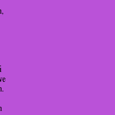
n,
i
ve
n.
n