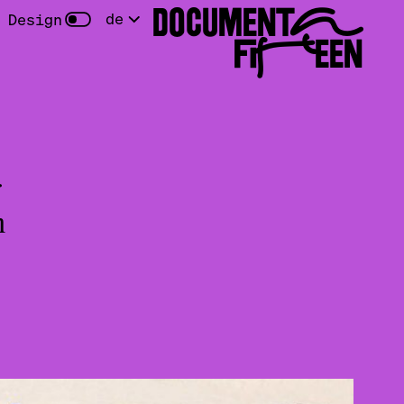
DOCUMENTA
de
 Design
FIFTEEN
r
n