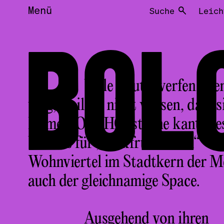
Menü
Suche
Leich
BOL
Viele Leute werfen, wen
weg, weil sie nicht wissen, dass s
Name BOLOHO ist eine kantonesi
Wortes für „Jackfruchtkern“ – un
Wohnviertel im Stadtkern der 
auch der gleichnamige Space.
Ausgehend von ihren