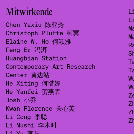
Mitwirkende
L
L
Chen Yaxiu 陈亚秀
M
Christoph Plutte 柯冥
M
Elaine W. Ho 何颖雅
R
Feng Er 冯洱
S
Huangbian Station
T
Contemporary Art Research
T
Center 黄边站
W
He Xiting 何惜婷
W
He Yanfei 贺燕霏
Z
Josh 小乔
Z
Kwan Florence 关心芙
Z
Li Cong 李聪
Z
Li Mushi 李木时
Li Yu 李与