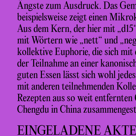
Ängste zum Ausdruck. Das Ge
beispielsweise zeigt einen Mikro
Aus dem Kern, der hier mit „d15“
mit Wörtern wie „nett“ und „nega
kollektive Euphorie, die sich mi
der Teilnahme an einer kanonisc
guten Essen lässt sich wohl jed
mit anderen teilnehmenden Koll
Rezepten aus so weit entfernte
Chengdu in China zusammengeste
EINGELADENE AKT