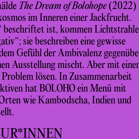
mälde
The Dream of Bolohope
(2022)
kosmos im Inneren einer Jackfrucht.
 beschriftet ist, kommen Lichtstrahl
tiv“; sie beschreiben eine gewisse
t dem Gefühl der Ambivalenz gegenübe
hen Ausstellung mischt. Aber mit ein
es Problem lösen. In Zusammenarbeit
ektiven hat BOLOHO ein Menü mit
n Orten wie Kambodscha, Indien und
llt.
EUR*INNEN