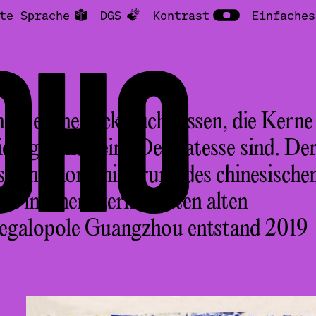
te Sprache
DGS
Kontrast
Einfaches
OHO
n sie eine Jackfrucht essen, die Kerne
ie eigentlich eine Delikatesse sind. De
sche Romanisierung des chinesische
d in einem zerklüfteten alten
Megalopole Guangzhou entstand 2019