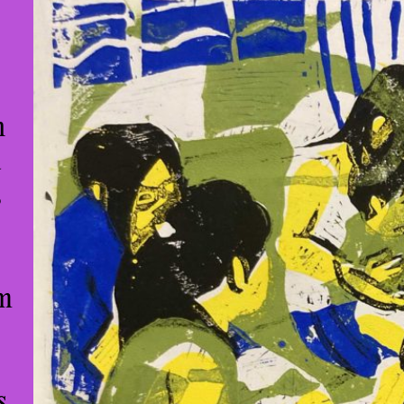
n
d
s
em
s