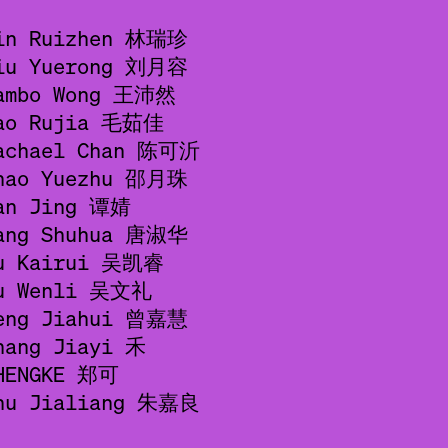
in Ruizhen 林瑞珍
iu Yuerong 刘月容
ambo Wong 王沛然
ao Rujia 毛茹佳
achael Chan 陈可沂
hao Yuezhu 邵月珠
an Jing 谭婧
ang Shuhua 唐淑华
u Kairui 吴凯睿
u Wenli 吴文礼
eng Jiahui 曾嘉慧
hang Jiayi 禾
HENGKE 郑可
hu Jialiang 朱嘉良