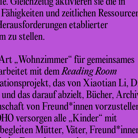
 Gleichzeitig aktivieren sie die in
ähigkeiten und zeitlichen Ressource
erausforderungen etablierter
 zu stellen.
 Art „Wohnzimmer“ für gemeinsames
arbeitet mit dem
Reading Room
tionsprojekt, das von Xiaotian Li, D
 und das darauf abzielt, Bücher, Archi
schaft von Freund*innen vorzustelle
OHO versorgen alle „Kinder“ mit
begleiten Mütter, Väter, Freund*inne