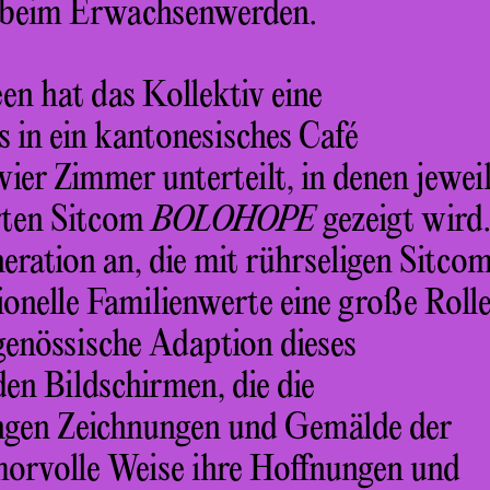
 beim Erwachsenwerden.
een hat das Kollektiv eine
 in ein kantonesisches Café
er Zimmer unterteilt, in denen jewei
erten Sitcom
BOLOHOPE
gezeigt wird
ration an, die mit rührseligen Sitco
ionelle Familienwerte eine große Roll
tgenössische Adaption dieses
en Bildschirmen, die die
ngen Zeichnungen und Gemälde der
morvolle Weise ihre Hoffnungen und