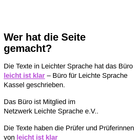
Barriere-frei
oder
Barriere-Freiheit
bedeutet:
Für Menschen mit Behinderungen gibt es
keine Hindernisse mehr.
Wer hat die Seite
Das bedeutet zum Beispiel:
gemacht?
Die Texte in Leichter Sprache hat
das Büro
Neben einer Treppe gibt es eine
leicht ist klar
– Büro für Leichte Sprache
Rampe
Kassel geschrieben.
für Menschen im Rollstuhl.
Für Menschen mit Lern-
Das Büro ist Mitglied im
Schwierigkeiten
Netzwerk Leichte Sprache e.V..
gibt es Texte in Leichter Sprache.
Für blinde Menschen gibt es Texte in
Die Texte haben die Prüfer und Prüferinnen
Blinden-Schrift.
von
leicht ist klar