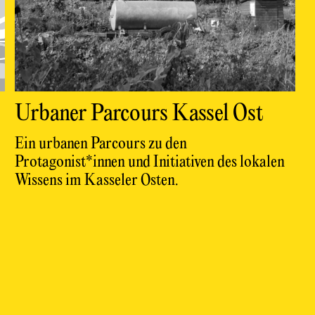
Urbaner Parcours Kassel Ost
Ein urbanen Parcours zu den
Protagonist*innen und Initiativen des lokalen
Wissens im Kasseler Osten.