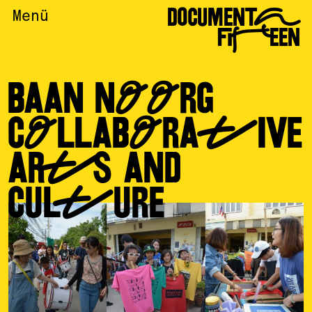
DOCUMENTA
Menü
FIFTEEN
BAAN NOORG
COLLABORATIVE
ARTS AND
CULTURE