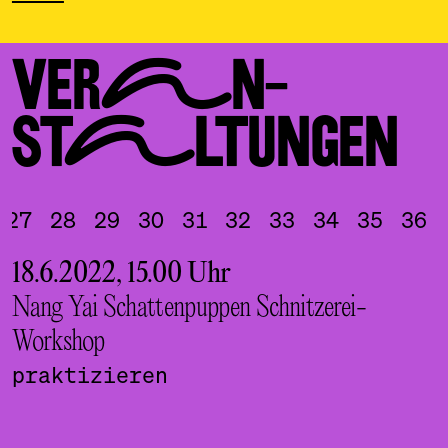
VERAN­
STALTUNGEN
27
28
29
30
31
32
33
34
35
36
18.6.2022, 15.00 Uhr
1
Nang Yai Schattenpuppen Schnitzerei-
A
Workshop
W
praktizieren