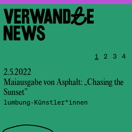
VERWANDTE
NEWS
1
2
3
4
2.5.2022
1
Maiausgabe von Asphalt: „Chasing the
S
Sunset”
d
lumbung-Künstler*innen