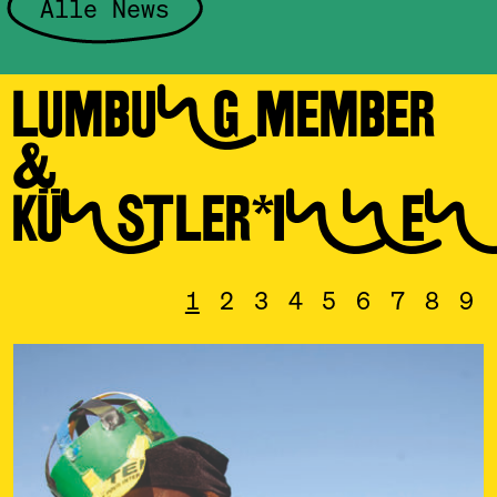
Alle News
LUMBUNG MEMBER
&
KÜNSTLER*INNEN
1
2
3
4
5
6
7
8
9