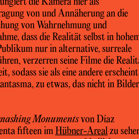
ungiert die Kamera hier als
fragung von und Annäherung an die
suchung von Wahrnehmung und
hme, dass die Realität selbst in hohe
ublikum nur in alternative, surreale
hren, verzerren seine Filme die Realit
t, sodass sie als eine andere erscheint
antasma, zu etwas, das nicht in Bilde
mashing Monuments
von Díaz
enta fifteen im
Hübner-Areal
zu sehe