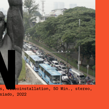
N
s
, Videoinstallation, 50 Min., stereo,
siado, 2022