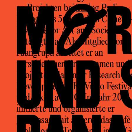
MOR
an Projekten bei
Taring Padi
,
Ruang Mes 56 und dem Cemeti 
Institute for Art and Society
beteiligt war. Als Mitglied von
UND
ruangrupa arbeitet er an
verschiedenen Programmen und
Projekten, darunter Research an
Development, OK. Video Festiva
und Jakarta 32°C. Im Jahr 2018
initiierte und organisierte er
gemeinsam mit anderen das Café
IpokIcon als Treffpunkt in der
G