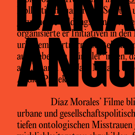
DAN
Kollektiven ruangrupa, Serrum 
gegründete Bildungs- und Wisse
ANG
organisierte er Initiativen in d
urbanem Gärtnern. Er steht in e
aufstrebenden Künstler*innen, d
aus Jakarta und Jam Malam, ein
Audio-Projekt.
Díaz Morales’ Filme bli
urbane und gesellschaftspolitisch
tiefen ontologischen Misstrauen