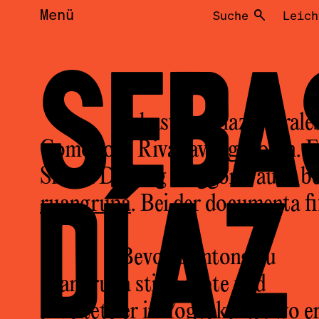
Menü
Suche
Leich
SEB
Sebastián Díaz Morale
Comodoro Rivadavia geboren. Er
Simon Danang Anggoro, auch bek
DÍAZ
ruangrupa
. Bei der documenta fi
Bevor Gentong zu
ruangrupa stieß, lebte und
arbeitete er in Yogyakarta, wo e