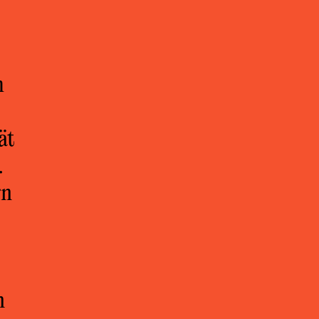
m
ät
.
rn
n