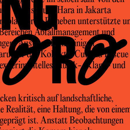
ANG
und Grafis Huru Hara in Jakarta
nsplattform. Daneben unterstützte u
GORO
en Bereichen Abfallmanagement und
ngem Austausch mit einigen
arunter das Kollektiv Cut and Rescue
 experimentelles Musik-, Klang- und
cken kritisch auf landschaftliche,
e Realität, eine Haltung, die von eine
 geprägt ist. Anstatt Beobachtungen