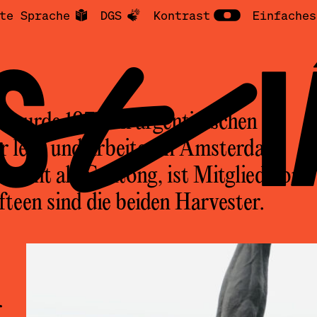
te Sprache
DGS
Kontrast
Einfaches
ASTI
s wurde 1975 im argentinischen
 lebt und arbeitet in Amsterdam.
annt als Gentong, ist Mitglied von
fteen sind die beiden Harvester.
r