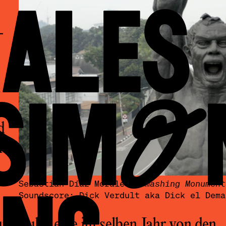
ALES
–
 SIMO
d
l
Sebastián Díaz Morales,
Smashing Monument
Soundscore: Dick Verdult aka Dick el Dema
udskul
– eine im selben Jahr von den