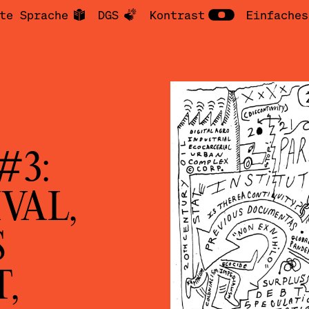
te Sprache
DGS
Kontrast
Einfaches
#3:
VAL,
S
,