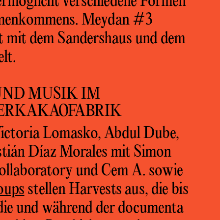
ermöglicht verschiedene Formen
ammenkommens. Meydan #3
t mit dem Sandershaus und dem
lt.
UND MUSIK IM
ERKAKAOFABRIK
Victoria Lomasko, Abdul Dube,
tián Díaz Morales mit Simon
llaboratory und Cem A. sowie
oups
stellen Harvests aus, die bis
f die und während der documenta