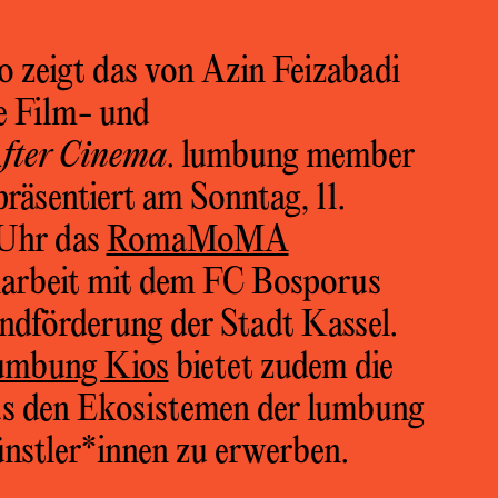
 zeigt das von Azin Feizabadi
e Film- und
fter Cinema
. lumbung member
räsentiert am Sonntag, 11.
 Uhr das
RomaMoMA
rbeit mit dem FC Bosporus
ndförderung der Stadt Kassel.
umbung Kios
bietet zudem die
us den Ekosistemen der lumbung
stler*innen zu erwerben.