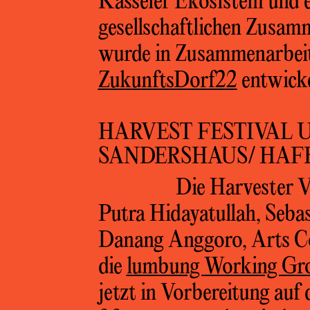
Kasseler Ekosistem und 
gesellschaftlichen Zus
wurde in Zusammenarbei
ZukunftsDorf22
entwicke
HARVEST FESTIVAL 
SANDERSHAUS/ HAF
Die Harvester 
Putra Hidayatullah, Sebas
Danang Anggoro, Arts Co
die
lumbung Working Gr
jetzt in Vorbereitung au