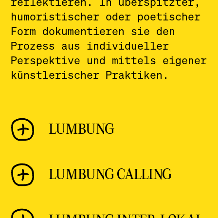
reflektieren. In überspitzter,
humoristischer oder poetischer
Form dokumentieren sie den
Prozess aus individueller
Perspektive und mittels eigener
künstlerischer Praktiken.
LUMBUNG
lumbung ist die konkrete Praxis
LUMBUNG CALLING
auf dem Weg zur documenta
fifteen im Jahr 2022 und
danach.
lumbung calling ist das erste