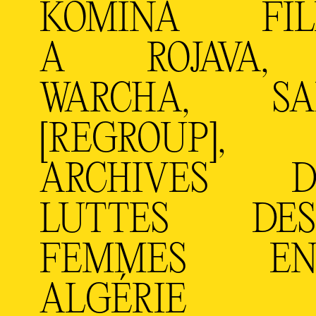
KOMÎNA FÎ
A ROJAVA,
WARCHA, SA
[REGROUP],
ARCHIVES D
LUTTES DE
FEMMES E
ALGÉRIE