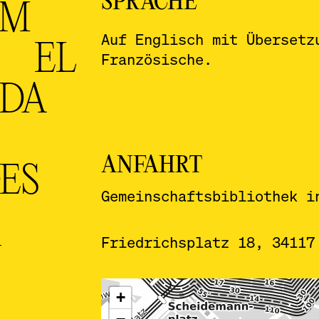
SPRACHE
LM
Auf Englisch mit Übersetz
 EL
Französische.
DA
ANFAHRT
ES
Gemeinschaftsbibliothek i
S
Friedrichsplatz 18, 34117
N
ˇ