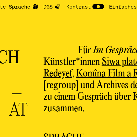
te Sprache
DGS
Kontrast
Einfaches
Für
Im Gespräc
CH
Künstler*innen
Siwa pla
Redeyef
,
Komîna Fîlm a 
[regroup]
und
Archives de
 –
zu einem Gespräch über K
 AT
zusammen.