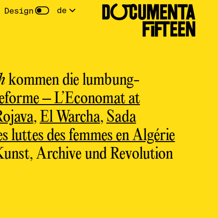
DOCUMENTA
de
 Design
FIFTEEN
h
kommen die lumbung-
teforme – L’Economat at
Rojava
,
El Warcha
,
Sada
s luttes des femmes en Algérie
unst, Archive und Revolution