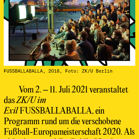
FUSSBALLABALLA, 2018, Foto: ZK/U Berlin
Vom 2. – 11. Juli 2021 veranstaltet
das
ZK/U im
Exil
FUSSBALLABALLA, ein
Programm rund um die verschobene
Fußball-Europameisterschaft 2020. Als