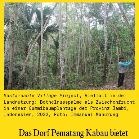
, Vielfalt in der
Sustainable Village Project
Landnutzung: Bethelnusspalme als Zwischenfrucht
in einer Gummibaumplantage der Provinz Jambi,
Indonesien, 2022, Foto: Immanuel Manurung
Das Dorf Pematang Kabau bietet