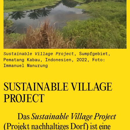
, Sumpfgebiet,
Sustainable Village Project
Pematang Kabau, Indonesien, 2022, Foto:
Immanuel Manurung
SUSTAINABLE VILLAGE
PROJECT
Das
Sustainable Village Project
(Projekt nachhaltiges Dorf) ist eine