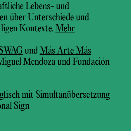
aftliche Lebens- und
en über Unterschiede und
iligen Kontexte.
Mehr
SWAG
und
Más Arte Más
Miguel Mendoza und Fundación
glisch mit Simultanübersetzung
onal Sign