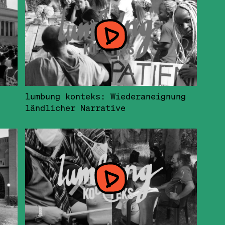
lumbung konteks: Wiederaneignung
ländlicher Narrative