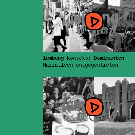
lumbung konteks: Dominanten
Narrativen entgegentreten