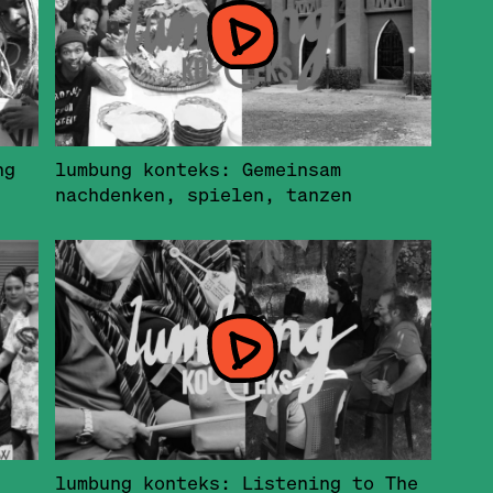
ng
lumbung konteks: Gemeinsam
nachdenken, spielen, tanzen
lumbung konteks: Listening to The