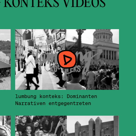
 KONTEKS VIDEOS
lumbung konteks: Dominanten
Narrativen entgegentreten