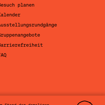
Besuch planen
Kalender
Ausstellungsrundgänge
Gruppenangebote
Barrierefreiheit
FAQ
m Stand der damaligen