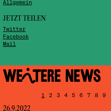
Allgemein
JETZT TEILEN
Twitter
Facebook
Mail
WEITERE NEWS
1
2
3
4
5
6
7
8
9
26.9.2022