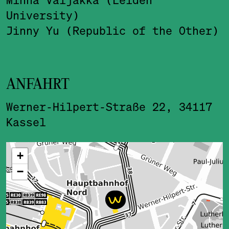
University)
Jinny Yu (Republic of the Other)
ANFAHRT
Werner-Hilpert-Straße 22, 34117
Kassel
ˇ