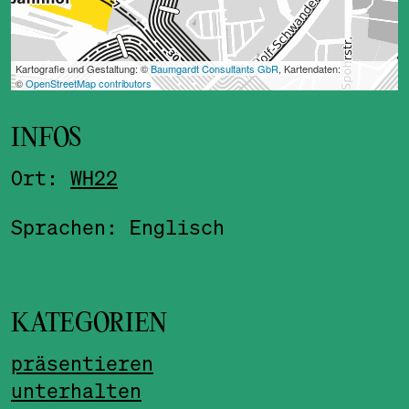
INFOS
Ort:
WH22
Sprachen: Englisch
KATEGORIEN
präsentieren
unterhalten