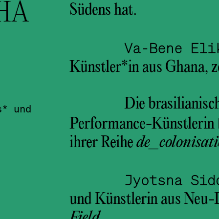
HA
Südens hat.
Va-Bene Eli
Künstler*in aus Ghana, z
Die brasilianis
s* und
Performance-Künstlerin
ihrer Reihe
de_colonisati
Jyotsna Sid
und Künstlerin aus Neu-
Field
.