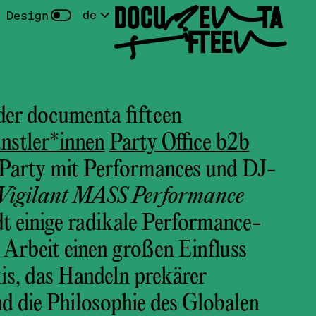
DOCUMENTA
de
 Design
FIFTEEN
er documenta fifteen
stler*innen
Party Office b2b
 Party mit Performances und DJ-
Vigilant MASS Performance
ädt einige radikale Performance-
 Arbeit einen großen Einfluss
xis, das Handeln prekärer
d die Philosophie des Globalen