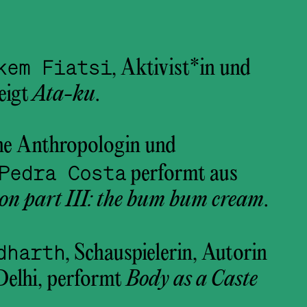
kem Fiatsi
, Aktivist*in und
eigt
Ata-ku
.
che Anthropologin und
Pedra Costa
performt aus
on part III: the bum bum cream
.
dharth
, Schauspielerin, Autorin
Delhi, performt
Body as a Caste