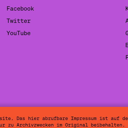
Facebook
Twitter
YouTube
site. Das hier abrufbare Impressum ist auf de
ärung
Nutzungsbedingungen
Cookieeinstel
ur zu Archivzwecken im Original beibehalten. 