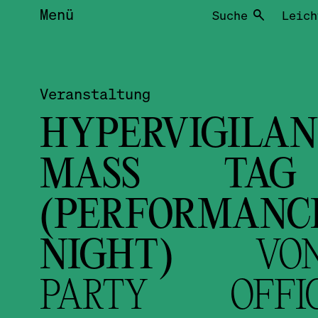
Menü
Suche
Leich
Veranstaltung
HYPERVIGILA
MASS TA
(PERFORMANC
NIGHT)
VO
PARTY OFFI