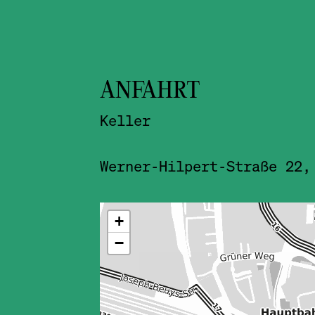
ANFAHRT
Keller
Werner-Hilpert-Straße 22,
ˇ