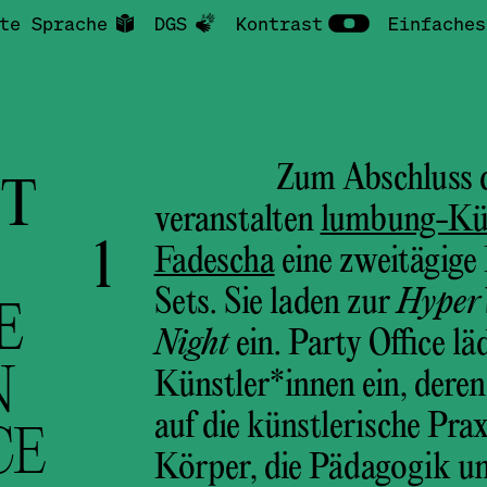
te Sprache
DGS
Kontrast
Einfaches
Zum Abschluss d
NT
veranstalten
lumbung-Kün
G 1
Fadescha
eine zweitägige
Sets.
Sie laden zur
Hyper
E
Night
ein. Party Office l
N
Künstler*innen ein, deren
auf die künstlerische Pra
CE
Körper, die Pädagogik un