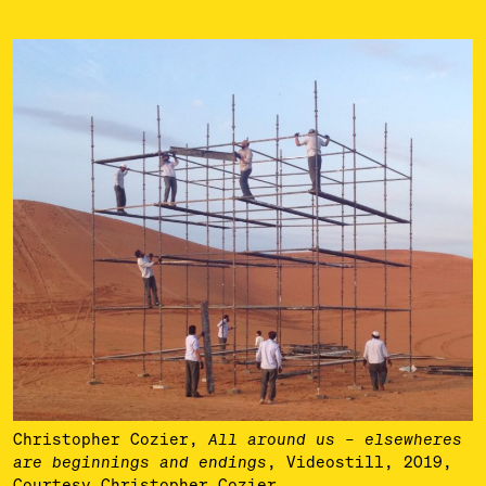
Christopher Cozier,
All around us – elsewheres
, Videostill, 2019,
are beginnings and endings
Courtesy Christopher Cozier