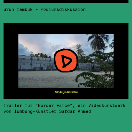
urun rembuk – Podiumsdiskussion
Trailer für "Border Farce", ein Videokunstwerk
von lumbung-Künstler Safdar Ahmed