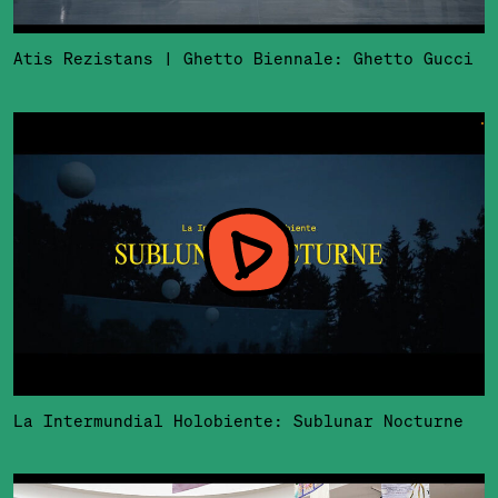
Atis Rezistans | Ghetto Biennale: Ghetto Gucci
La Intermundial Holobiente: Sublunar Nocturne