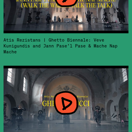
Atis Rezistans | Ghetto Biennale: Veve
Kunigundis and Jann Pase’l Pase & Mache Nap
Mache