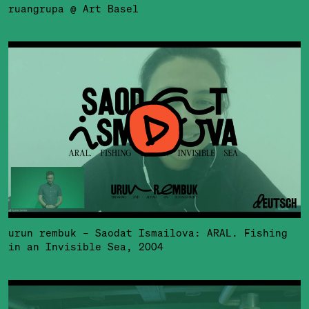
ruangrupa @ Art Basel
urun rembuk – Saodat Ismailova: ARAL. Fishing
in an Invisible Sea, 2004