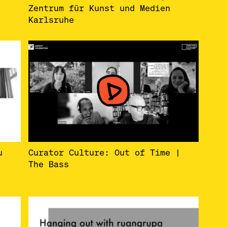
Zentrum für Kunst und Medien
Karlsruhe
u
Curator Culture: Out of Time |
The Bass