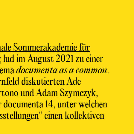
nale Sommerakademie für
g
lud im August 2021 zu einer
hema
documenta as a common
.
nfeld diskutierten Ade
rtono und Adam Szymczyk,
er documenta 14, unter welchen
tellungen“ einen kollektiven