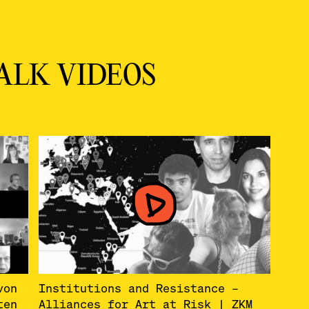
TALK VIDEOS
von
­Institutions and Resistance –
ten
Alliances for Art at Risk | ZKM