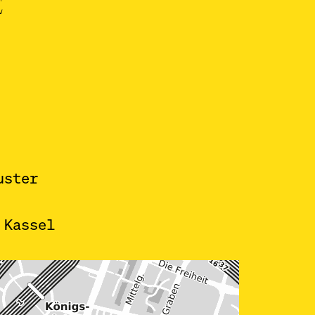
E
uster
 Kassel