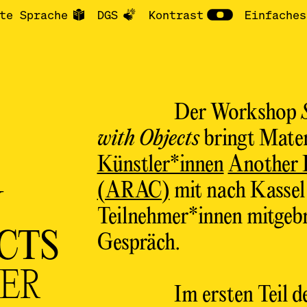
te Sprache
DGS
Kontrast
Einfaches
Der Workshop
with Objects
bringt Materi
Künstler*innen
Another 
(ARAC)
mit nach Kassel
N
Teilnehmer*innen mitgebr
CTS
Gespräch.
ER
Im ersten Teil 