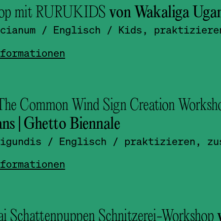
hop mit RURUKIDS
von Wakaliga Uga
cianum
/ Englisch
/ Kids, praktiziere
formationen
The Common Wind Sign Creation Worksh
ans | Ghetto Biennale
igundis
/ Englisch
/ praktizieren, zu
formationen
i Schattenpuppen Schnitzerei-Workshop