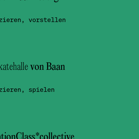
zieren, vorstellen
atehalle
von Baan
zieren, spielen
ionClass*­collective