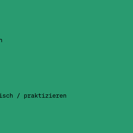
n
isch
/ praktizieren