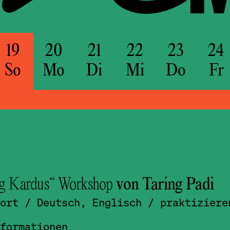
19
20
21
22
23
24
So
Mo
Di
Mi
Do
Fr
g Kardus“ Workshop
von Taring Padi
ort
/ Deutsch, Englisch
/ praktiziere
formationen