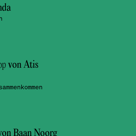
nda
n
op
von Atis
sammenkommen
von Baan Noorg