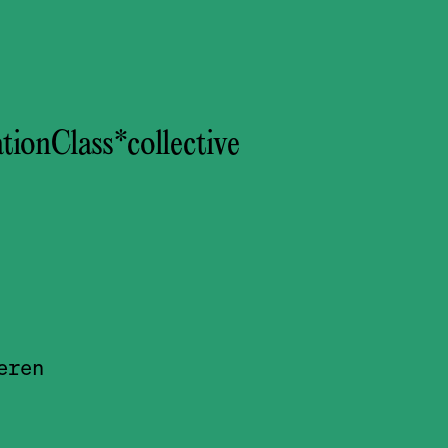
ionClass*­collective
eren