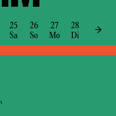
25
26
27
28
29
3
Sa
So
Mo
Di
Mi
D
n