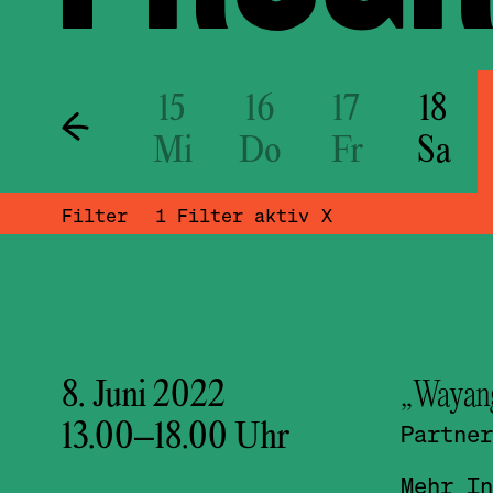
3
14
15
16
17
18
o
Di
Mi
Do
Fr
Sa
Filter
1
Filter aktiv
X
8. Juni 2022
„Wayan
13.00
–
18.00
Uhr
Partner
Mehr In