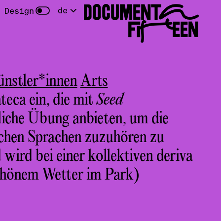
DOCUMENTA
de
 Design
FIFTEEN
nstler*innen
Arts
teca ein, die mit
Seed
liche Übung anbieten, um die
ichen Sprachen zuzuhören zu
wird bei einer kollektiven deriva
schönem Wetter im Park)