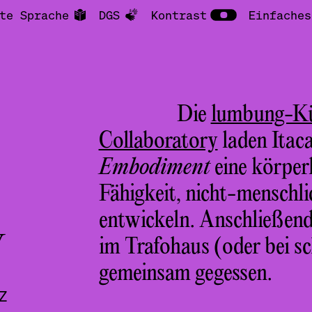
te Sprache
DGS
Kontrast
Einfaches
Die
lumbung-Kü
Collaboratory
laden Itaca
Embodiment
eine körper
Fähigkeit, nicht-menschl
entwickeln. Anschließend 
Y
im Trafohaus (oder bei 
gemeinsam gegessen.
Z