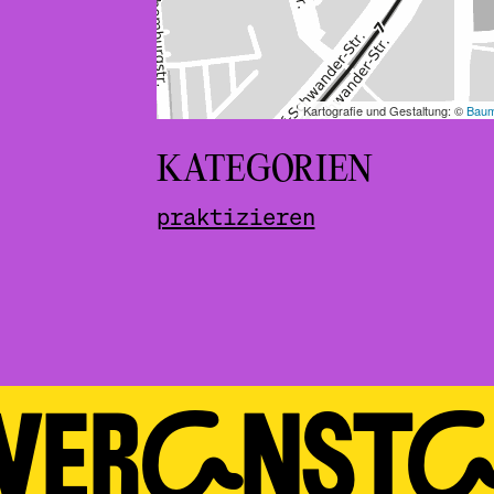
KATEGORIEN
praktizieren
 VERAN­ST