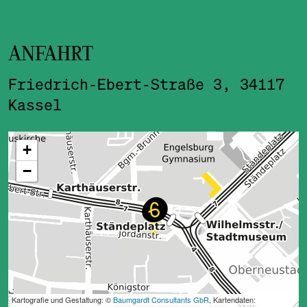
ANFAHRT
Friedrich-Ebert-Straße 3, 34117
Kassel
ˇ