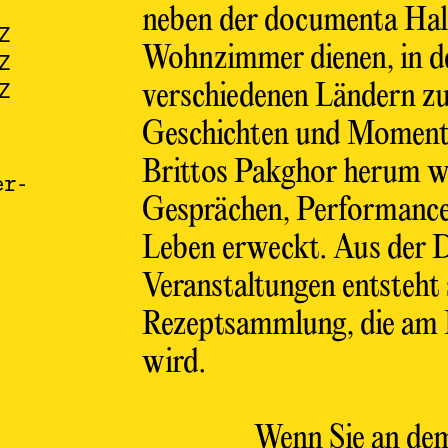
neben der documenta Halle
Z
Wohnzimmer dienen, in d
Z
Z
verschiedenen Ländern zu
Z
Geschichten und Momente
Z
Brittos Pakghor herum we
Z
er-
Z
Gesprächen, Performanc
Z
Leben erweckt. Aus der 
Z
Veranstaltungen entsteht s
Z
Z
Rezeptsammlung, die am E
wird.
Wenn Sie an dem