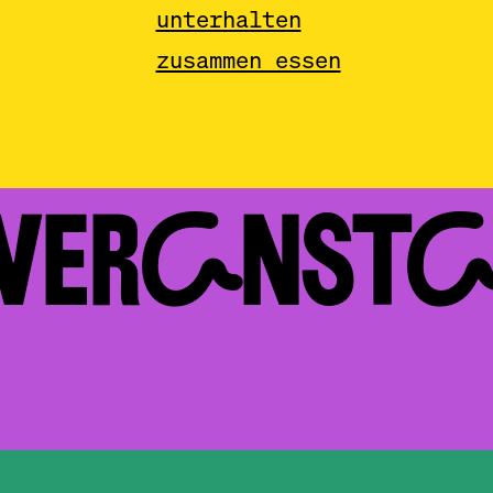
Z
unterhalten
Z
zusammen essen
Z
Z
Z
Z
Z
 VERAN­ST
Z
Z
Z