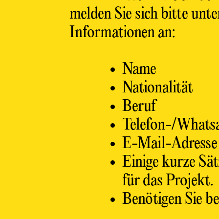
melden Sie sich bitte unt
Informationen an:
Name
Z
Z
Nationalität
Z
Beruf
Z
Telefon-/What
Z
Z
E-Mail-Adresse
Z
Einige kurze Sät
Z
für das Projekt.
Z
Z
Benötigen Sie b
Z