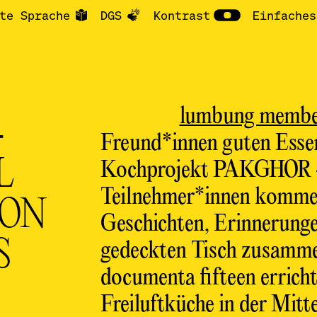
te Sprache
DGS
Kontrast
Einfaches
lumbung memb
–
Freund*innen guten Esse
L
Kochprojekt PAKGHOR – t
Teilnehmer*innen kommen
ON
Geschichten, Erinnerunge
S
gedeckten Tisch zusamme
documenta fifteen erricht
Freiluftküche in der Mit