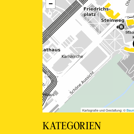
Z
Z
Z
Z
Z
Z
Z
Z
Z
Z
Z
KATEGORIEN
Z