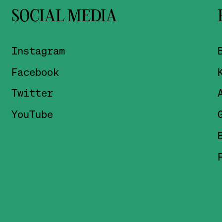
SOCIAL MEDIA
Z
Instagram
Z
Facebook
Z
Z
Twitter
Z
Z
YouTube
Z
Z
Z
Z
Z
Z
Z