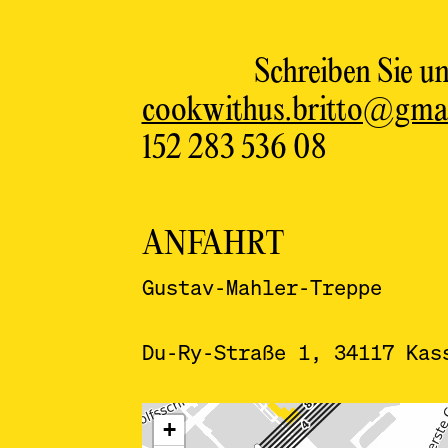
Z
Z
Z
Schreiben Sie u
Z
cookwithus.britto@gma
Z
152 283 536 08
Z
Z
Z
Z
ANFAHRT
Z
Z
Gustav-Mahler-Treppe
Du-Ry-Straße 1, 34117 Kas
ˇ