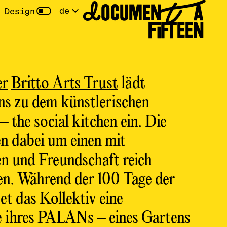
DOCUMENTA
de
 Design
FIFTEEN
er
Britto Arts Trust
lädt
ns zu dem künstlerischen
he social kitchen ein. Die
 dabei um einen mit
n und Freundschaft reich
n. Während der 100 Tage der
et das Kollektiv eine
te ihres PALANs – eines Gartens