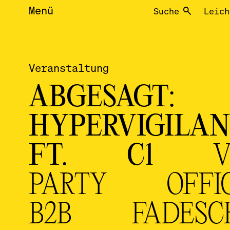
Menü
Suche
Leich
Veranstaltung
ABGESAGT:
HYPERVIGILA
FT. C1
PARTY OFFI
B2B FADESC