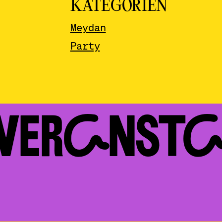
KATEGORIEN
Meydan
Party
 VERAN­ST