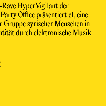
-Rave
HyperVigilant
der
Party Offic
e präsentiert c1, eine
er Gruppe syrischer Menschen in
entität durch elektronische Musik
.
E