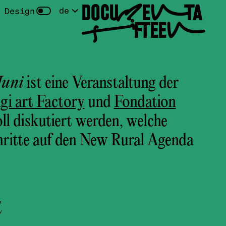
DOCUMENTA
de
 Design
FIFTEEN
Juni
ist eine Veranstaltung der
gi art Factory
und
Fondation
oll diskutiert werden, welche
hritte auf den New Rural Agenda
E