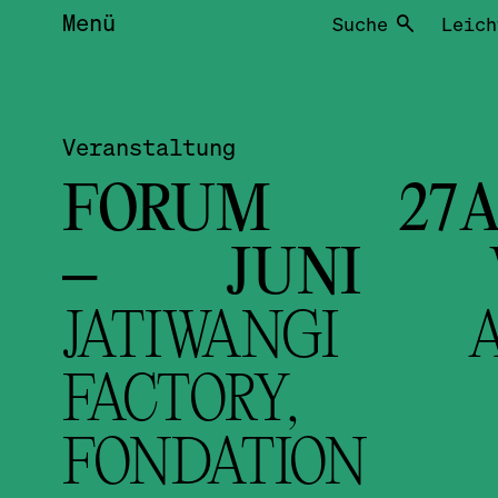
Menü
Suche
Leich
Veranstaltung
FORUM 27A
– JUNI
JATIWANGI A
FACTORY,
FONDATION