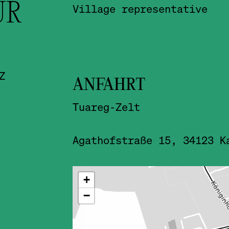
UR
Village representative
Z
ANFAHRT
Tuareg-Zelt
Agathofstraße 15, 34123 K
ˇ