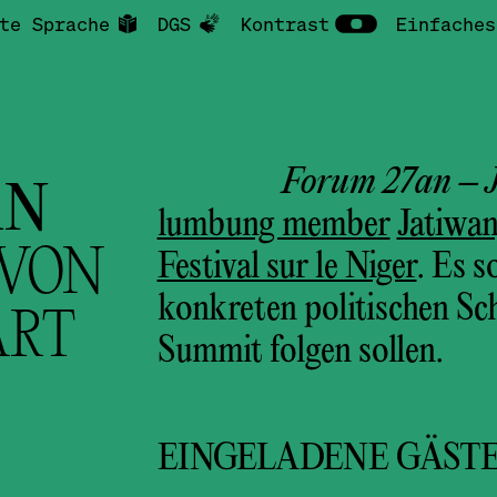
te Sprache
DGS
Kontrast
Einfaches
Forum 27an – 
N
lumbung member
Jatiwan
VON
Festival sur le Niger
. Es s
konkreten politischen Sc
RT
Summit folgen sollen.
EINGELADENE GÄST