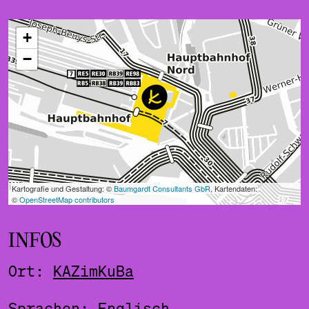
ˇ
INFOS
Ort:
KAZimKuBa
Sprachen: Englisch