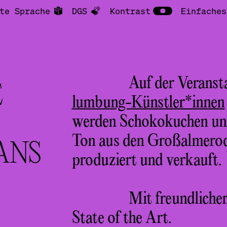
te Sprache
DGS
Kontrast
Einfaches
Auf der Veranst
È
lumbung-Künstler*innen
werden Schokokuchen und 
Ton aus den Großalmerod
ANS
produziert und verkauft.
Mit freundliche
State of the Art
.