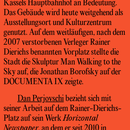
Kassels Hauptbahnhof an
Bedeutung.
Das Gebäude wird heute weitgehend
als
Ausstellungsort und Kulturzentrum
genutzt.
Auf dem weitläufigen, nach dem
2007 verstorbe
nen Verleger Rainer
Dierichs benannten Vorplatz
stellte die
Stadt die Skulptur
Man Walking to the
Sky
auf, die Jonathan Borofsky auf der
DOCU
MENTA IX zeigte.
Dan Perjovschi
bezieht sich mit
seiner
Arbeit auf dem Rainer-Dierichs-
Platz auf sein
Werk
Horizontal
Newspaper
,
an dem er seit 2010
in