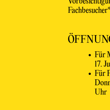
Vorbesichtigu
Fachbesucher*
ÖFFNUN
Für M
17. J
Für F
Donne
Uhr