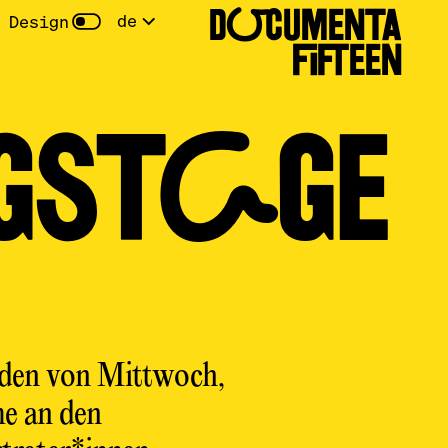
DOCUMENTA
de
 Design
FIFTEEN
GS­TAGE
nden von Mittwoch,
me an den