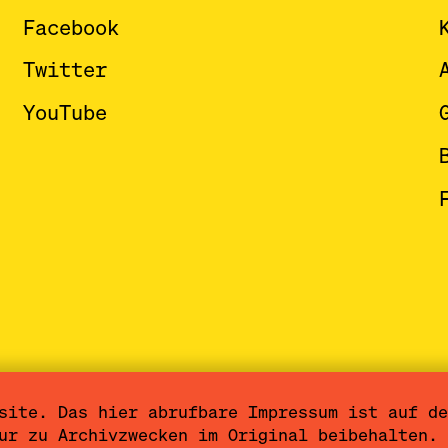
Facebook
Twitter
YouTube
site. Das hier abrufbare Impressum ist auf de
ärung
Nutzungsbedingungen
Cookieeinstel
ur zu Archivzwecken im Original beibehalten. 