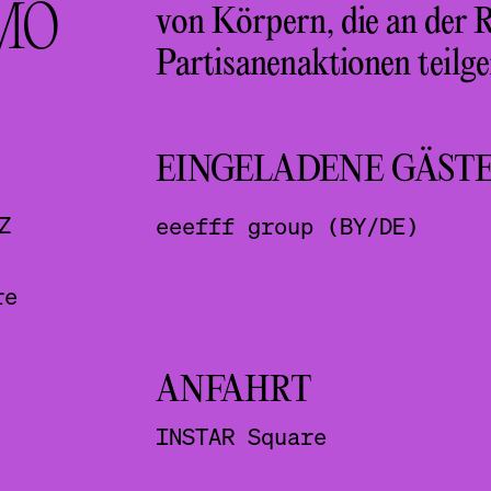
MO
von Körpern, die an der 
Partisanenaktionen teil
EINGELADENE GÄST
Z
eeefff group (BY/DE)
re
ANFAHRT
INSTAR Square