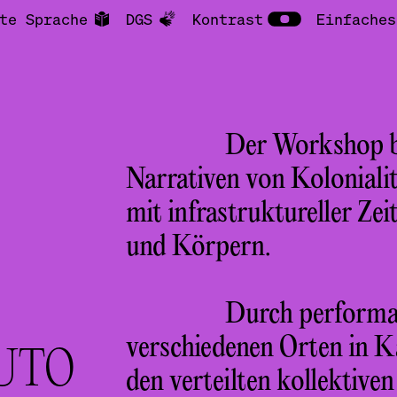
te Sprache
DGS
Kontrast
Einfaches
Der Workshop be
Narrativen von Kolonialit
mit infrastruktureller Ze
und Körpern.
Durch performat
verschiedenen Orten in Ka
UTO
den verteilten kollektive