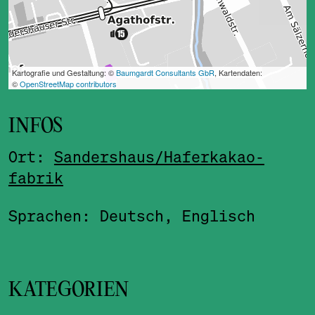
INFOS
Ort:
Sandershaus/
Haferkakao­
fabrik
Sprachen: Deutsch, Englisch
KATEGORIEN