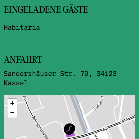
EINGELADENE GÄSTE
Habitaria
ANFAHRT
Sandershäuser Str. 79, 34123
Kassel
ˇ