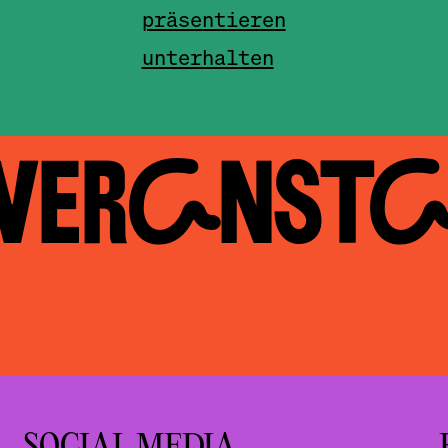
präsentieren
unterhalten
 VERAN­ST