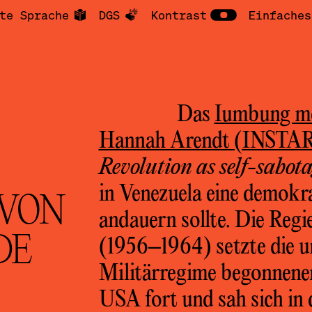
te Sprache
DGS
Kontrast
Einfaches
Das
Iumbung m
Hannah Arendt (INSTA
Revolution as self-sabot
in Venezuela eine demokra
VON
andauern sollte. Die Re
DE
(1956–1964) setzte die 
Militärregime begonnene
USA fort und sah sich in