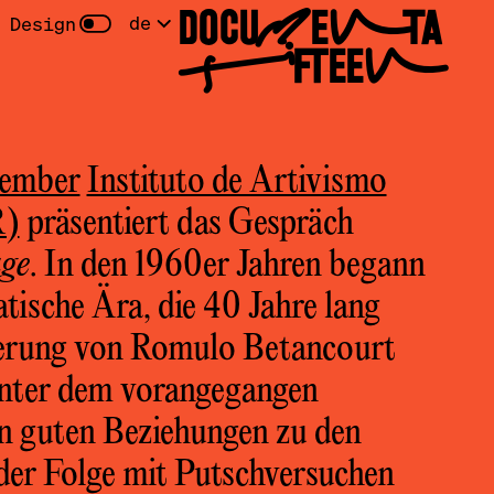
DOCUMENTA
de
 Design
FIFTEEN
ember
Instituto de Artivismo
R)
präsentiert das Gespräch
age
. In den 1960er Jahren begann
tische Ära, die 40 Jahre lang
gierung von Romulo Betancourt
unter dem vorangegangen
n guten Beziehungen zu den
 der Folge mit Putschversuchen