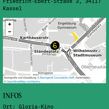
Friedrich-Ebert-Straße 3, 34117
Kassel
ˇ
INFOS
Ort:
Gloria-Kino