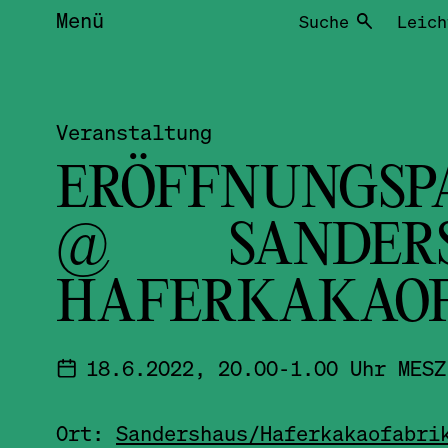
Menü
Suche
Leich
Veranstaltung
ERÖFFNUNGSP
@ SANDERS
HAFERKAKAOF
18.6.2022, 20.00-1.00 Uhr MESZ
Ort:
Sandershaus/
Haferkakao­fabri