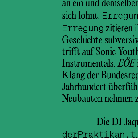
an ein und demselben
Erregu
sich lohnt.
Erregung
zitieren 
Geschichte subversi
trifft auf Sonic Yout
Instrumentals.
EÖE
Klang der Bundesrepr
Jahrhundert überführ
Neubauten nehmen z
Die DJ Jaq
derPraktikan.t