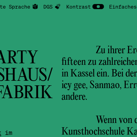
te Sprache
DGS
Kontrast
Einfaches
Zu ihrer E
ARTY
fifteen zu zahlreich
HAUS/
in Kassel ein. Bei d
icy gee, Sanmao, Er
ABRIK
andere.
Wenn von d
Kunsthochschule Kass
k
im