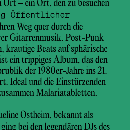
 Ort – ein Ort, den zu besuchen
ng Öffentlicher
ihren Weg quer durch die
ver Gitarrenmusik. Post-Punk
h, krautige Beats auf sphärische
ist ein trippiges Album, das den
ublik der 1980er-Jahre ins 21.
t. Ideal und die Einstürzenden
usammen Malariatabletten.
ueline Ostheim, bekannt als
, ging bei den legendären DJs des