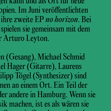
en kann und als Ort für neue
ien. Im Juni veröffentlichten
 ihre zweite EP
no horizon
. Bei
 spielen sie gemeinsam mit dem
r Arturo Leyton.
n (Gesang), Michael Schmid
el Hager (Gitarre), Laurens
lipp Tögel (Synthesizer) sind
en an einem Ort. Ein Teil der
 der andere in Hamburg. Wenn sie
k machen, ist es als wären sie