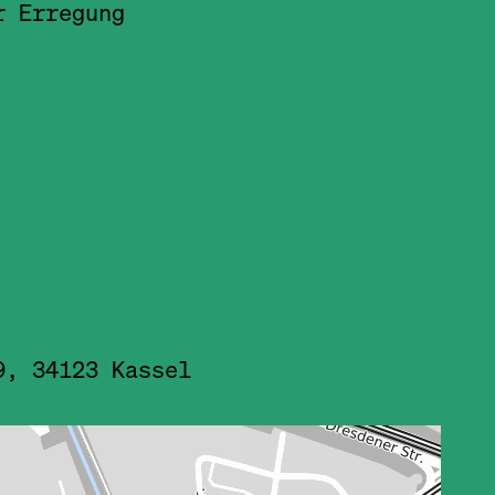
r Erregung
9, 34123 Kassel