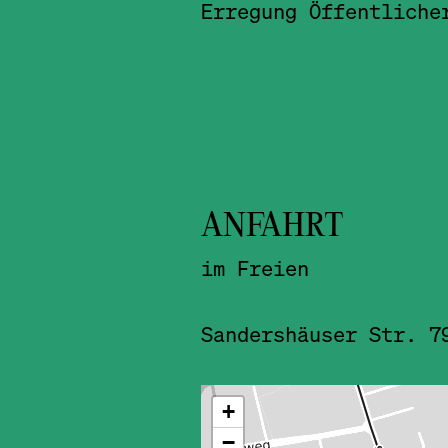
Erregung Öffentliche
ANFAHRT
im Freien
Sandershäuser Str. 7
ˇ