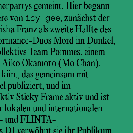
erpartys gemeint. Hier begann
icy gee
ere von
, zunächst der
sha Franz als zweite Hälfte des
rformance-Duos Mord im Dunkel,
Kollektivs Team Pommes, einem
m Aiko Okamoto (Mo Chan).
 kiin., das gemeinsam mit
 publiziert, und im
tiv Sticky Frame aktiv und ist
er lokalen und internationalen
s- und FLINTA-
 DJ verwöhnt sie ihr Publikum