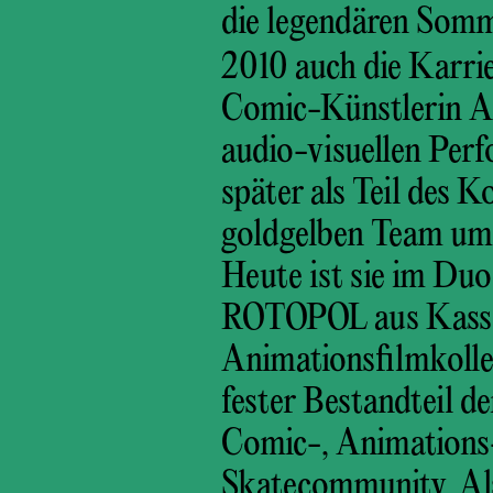
die legendären Somm
2010 auch die Karri
Comic-Künstlerin Ai
audio-visuellen Pe
später als Teil des 
goldgelben Team u
Heute ist sie im Duo
ROTOPOL aus Kassel
Animationsfilmkollek
fester Bestandteil d
Comic-, Animation
Skatecommunity. Als