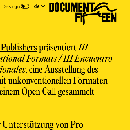
DOCUMENTA
de
 Design
FIFTEEN
Publishers
präsentiert
III
tional Formats / III Encuentro
ionales
, eine Ausstellung des
 unkonventionellen Formaten
n einem Open Call gesammelt
r Unterstützung von Pro