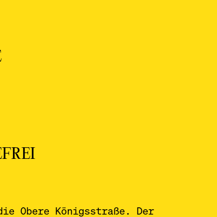
E
EFREI
die Obere Königsstraße. Der