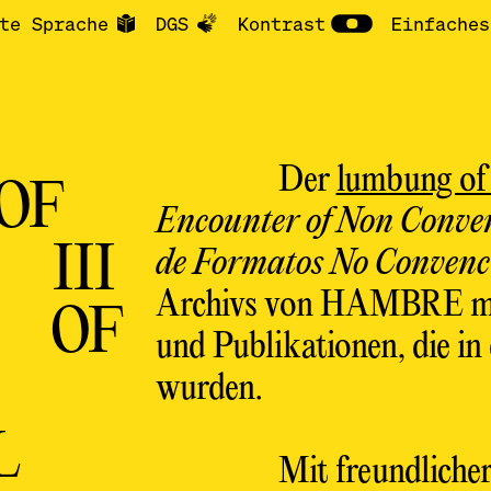
te Sprache
DGS
Kontrast
Einfaches
Der
lumbung of 
OF
Encounter of Non Conven
 III
de Formatos No Convenc
Archivs von HAMBRE mit
 OF
und Publikationen, die i
wurden.
L
Mit freundliche