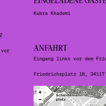
EINGELADENE GÄST
Kubra Khademi
Z
ANFAHRT
 vor
Eingang links vor dem Fri
Friedrichsplatz 18, 34117
ˇ