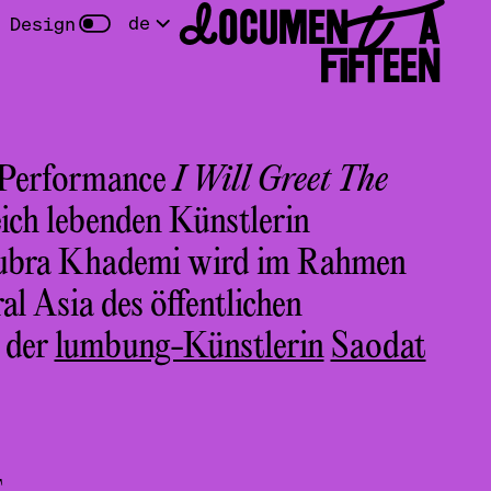
DOCUMENTA
de
 Design
FIFTEEN
e Performance
I Will Greet The
ich lebenden Künstlerin
Kubra Khademi wird im Rahmen
l Asia des öffentlichen
 der
lumbung-Künstlerin
Saodat