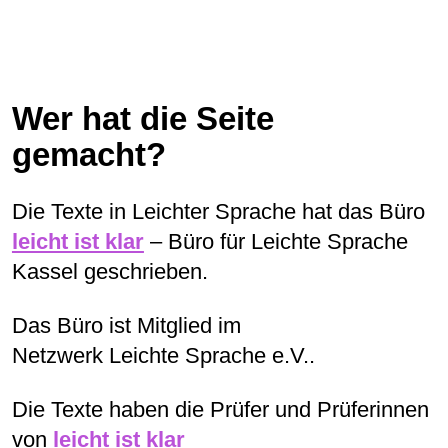
Barriere-frei
oder
Barriere-Freiheit
bedeutet:
Für Menschen mit Behinderungen gibt es
keine Hindernisse mehr.
Wer hat die Seite
Das bedeutet zum Beispiel:
gemacht?
Die Texte in Leichter Sprache hat
das Büro
Neben einer Treppe gibt es eine
leicht ist klar
– Büro für Leichte Sprache
Rampe
Kassel geschrieben.
für Menschen im Rollstuhl.
Für Menschen mit Lern-
Das Büro ist Mitglied im
Schwierigkeiten
Netzwerk Leichte Sprache e.V..
gibt es Texte in Leichter Sprache.
Für blinde Menschen gibt es Texte in
Die Texte haben die Prüfer und Prüferinnen
Blinden-Schrift.
von
leicht ist klar