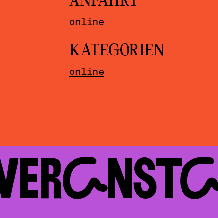
ANFAHRT
online
KATEGORIEN
online
 VERAN­ST