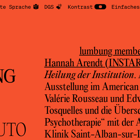
te Sprache
DGS
Kontrast
Einfaches
lumbung memb
Hannah Arendt (INSTA
NG
Heilung der Institution
.
Ausstellung im American
Valérie Rousseau und Ed
Tosquelles und die Übersc
Psychotherapie“ mit der A
UTO
Klinik Saint-Alban-sur-