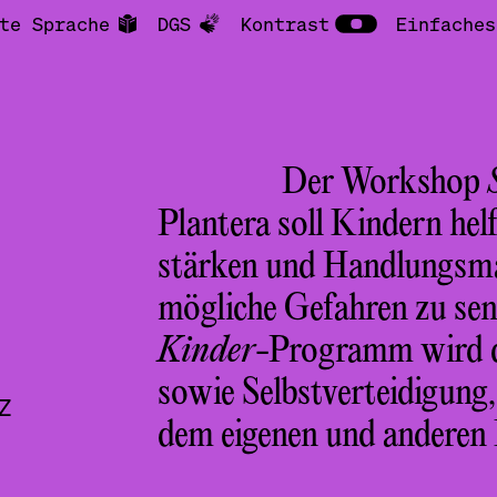
te Sprache
DGS
Kontrast
Einfaches
Der Workshop
Plantera soll Kindern helf
stärken und Handlungsmac
mögliche Gefahren zu sens
Kinder
-Programm wird da
sowie Selbstverteidigun
Z
dem eigenen und anderen 
Z
Z