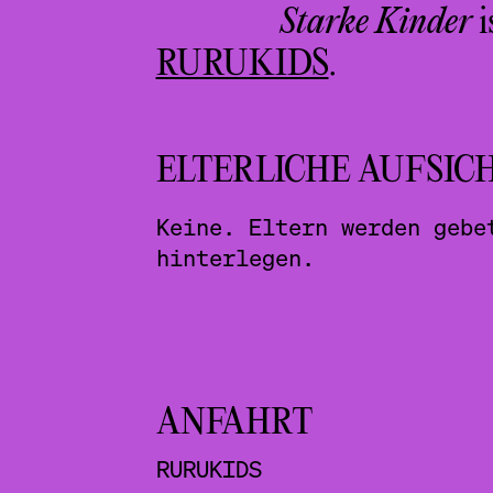
Z
Starke Kinder
i
Z
RURUKIDS
.
Z
ELTERLICHE AUFSIC
Keine. Eltern werden gebe
hinterlegen.
ANFAHRT
RURUKIDS