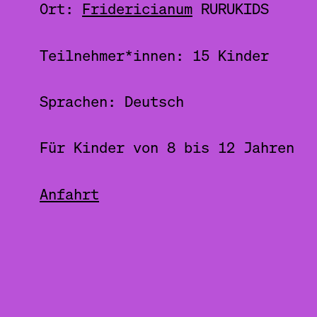
23.8.2022, 10.00-12.00 Uhr MES
Ort:
Fridericianum
RURUKIDS
24.8.2022, 10.00-12.00 Uhr MES
25.8.2022, 10.00-12.00 Uhr MES
Teilnehmer*innen: 15 Kinder
Sprachen: Deutsch
Für Kinder von 8 bis 12 Jahren
Anfahrt