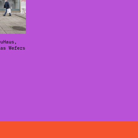
ruHaus,
las Wefers