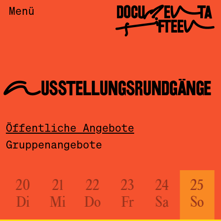
DOCUMENTA
Menü
FIFTEEN
AUSSTELLUNGSRUNDGÄNGE
Öffentliche Angebote
Gruppenangebote
20
21
22
23
24
25
Di
Mi
Do
Fr
Sa
So